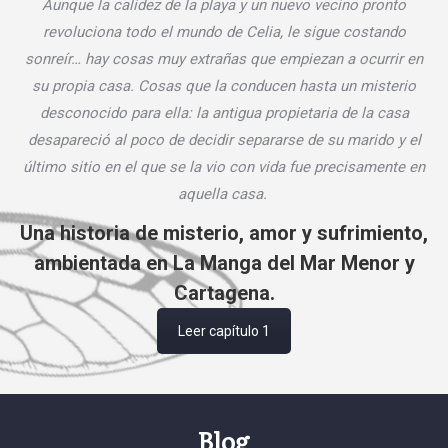
Aunque la calidez de la playa y un nuevo
vecino pronto
revoluciona todo el mundo de Celia, le sigue costando
sonreír… hay cosas muy extrañas que empiezan a ocurrir en
su propia casa. Cosas que la conducen hasta un misterio
desconocido para ella: la antigua propietaria de la casa
desapareció al poco de decidir
separarse de su marido y el
último sitio en el que se la vio con vida fue precisamente en
aquella casa
.
Una historia de misterio, amor y sufrimiento,
ambientada en La Manga del Mar Menor y
Cartagena.
Leer capítulo 1
Blog