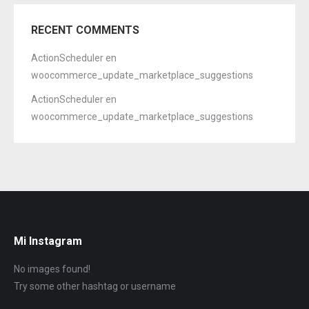
RECENT COMMENTS
ActionScheduler
en
woocommerce_update_marketplace_suggestions
ActionScheduler
en
woocommerce_update_marketplace_suggestions
Mi Instagram
No images found!
Try some other hashtag or username