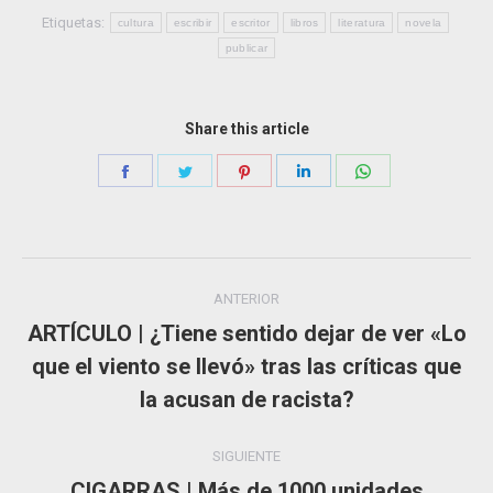
Etiquetas:
cultura
escribir
escritor
libros
literatura
novela
publicar
Share this article
Share
Share
Share
Share
Share
on
on
on
on
on
Facebook
Twitter
Pinterest
LinkedIn
WhatsApp
Navegación
ANTERIOR
entre
ARTÍCULO | ¿Tiene sentido dejar de ver «Lo
que el viento se llevó» tras las críticas que
Publicación
publicaciones
anterior:
la acusan de racista?
SIGUIENTE
CIGARRAS | Más de 1000 unidades